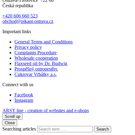
Ostrava-Třebovice 722 00
Česká republika
+420 606 660 523
obchod@pikant-ostrava.cz
Important links
General Terms and Conditions
Privacy policy
Complaints Procedure
Wholesale cooperation
Flaxseed oil by Dr. Budwig
Prospěšný ostropestřec
Cukrovar Vrbátky a.s.
Connect with us
Facebook
Instagram
ARSY line - creation of websites and e-shops
Scroll up
Close
Searching articles
Search