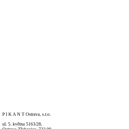
P I K A N T Ostrava, s.r.o.
ul. 5. května 5163/28,