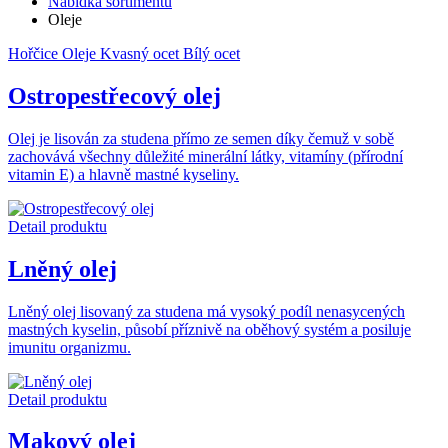
Nabídka sortimentu
Oleje
Hořčice
Oleje
Kvasný ocet
Bílý ocet
Ostropestřecový olej
Olej je lisován za studena přímo ze semen díky čemuž v sobě
zachovává všechny důležité minerální látky, vitamíny (přírodní
vitamin E) a hlavně mastné kyseliny.
Detail produktu
Lněný olej
Lněný olej lisovaný za studena má vysoký podíl nenasycených
mastných kyselin, působí příznivě na oběhový systém a posiluje
imunitu organizmu.
Detail produktu
Makový olej