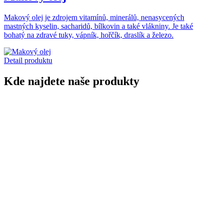
Makový olej je zdrojem vitamínů, minerálů, nenasycených
mastných kyselin, sacharidů, bílkovin a také vlákniny. Je také
bohatý na zdravé tuky, vápník, hořčík, draslík a železo.
Detail produktu
Kde najdete naše produkty