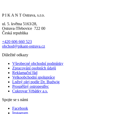
P I K A N T Ostrava, s.r.o.
ul. 5. května 5163/28,
Ostrava-Třebovice 722 00
Česká republika
+420 606 660 523
obchod@pikant-ostrava.cz
Důležité odkazy
Všeobecné obchodní podmínky
Zpracování osobních údajů
Reklamační řád
Velkoobchodní spolupráce
Lněný olej podle Dr. Budwig
Prospěšný ostropestřec
Cukrovar Vrbátky a.s.
Spojte se s námi
Facebook
Instagram