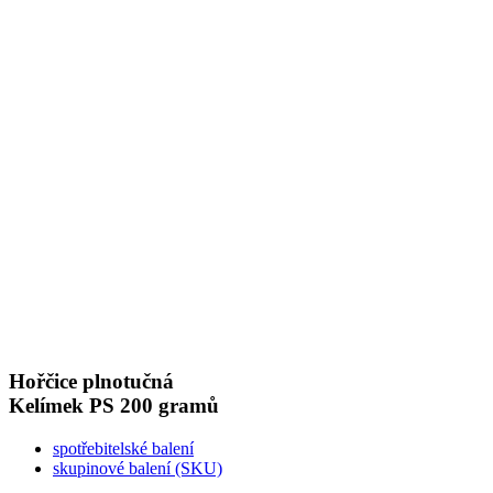
Hořčice plnotučná
Kelímek PS
200 gramů
spotřebitelské balení
skupinové balení (SKU)