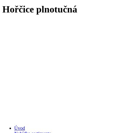
Hořčice plnotučná
Úvod