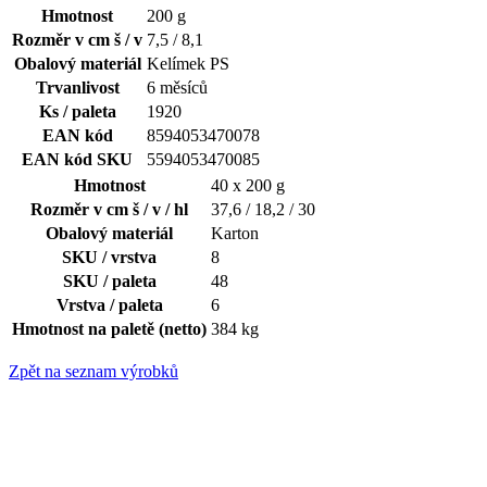
Hmotnost
200 g
Rozměr v cm š / v
7,5 / 8,1
Obalový materiál
Kelímek PS
Trvanlivost
6 měsíců
Ks / paleta
1920
EAN kód
8594053470078
EAN kód SKU
5594053470085
Hmotnost
40 x 200 g
Rozměr v cm š / v / hl
37,6 / 18,2 / 30
Obalový materiál
Karton
SKU / vrstva
8
SKU / paleta
48
Vrstva / paleta
6
Hmotnost na paletě (netto)
384 kg
Zpět na seznam výrobků