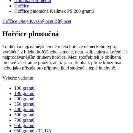
Nabídka sortimentu
Hořčice
Hořčice plnotučná Kelímek PS 200 gramů
Hořčice
Oleje
Kvasný ocet
Bílý ocet
Hořčice plnotučná
Tradiční a nejznámější jemně mletá hořčice německého typu,
vyráběná z bílého hořčičného semene, octu, soli, cukru a koření. Je
nejprodávanějším druhem hořčice. Mezi spotřebiteli je oblíbená
pro své všestranné použití, ať již jako příloha k přímé konzumaci
nebo jako přísada pro přípravu jídel studené a teplé kuchyně.
Vyberte variantu:
100 gramů
190 gramů
200 gramů
350 gramů
400 gramů
500 gramů
700 gramů
950 gramů
950 gramů - TUBA