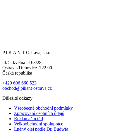
P I K A N T Ostrava, s.r.o.
ul. 5. května 5163/28,
Ostrava-Třebovice 722 00
Česká republika
+420 606 660 523
obchod@pikant-ostrava.cz
Důležité odkazy
Všeobecné obchodní podmínky
Zpracování osobních údajů
Reklamační řád
Velkoobchodní spolupráce
Lněný olej podle Dr. Budwig