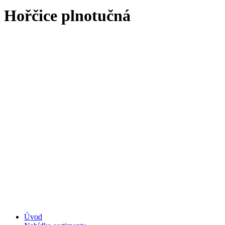
Hořčice plnotučná
Úvod