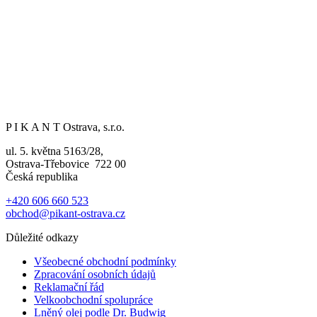
P I K A N T Ostrava, s.r.o.
ul. 5. května 5163/28,
Ostrava-Třebovice 722 00
Česká republika
+420 606 660 523
obchod@pikant-ostrava.cz
Důležité odkazy
Všeobecné obchodní podmínky
Zpracování osobních údajů
Reklamační řád
Velkoobchodní spolupráce
Lněný olej podle Dr. Budwig