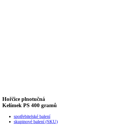
Hořčice plnotučná
Kelímek PS
400 gramů
spotřebitelské balení
skupinové balení (SKU)