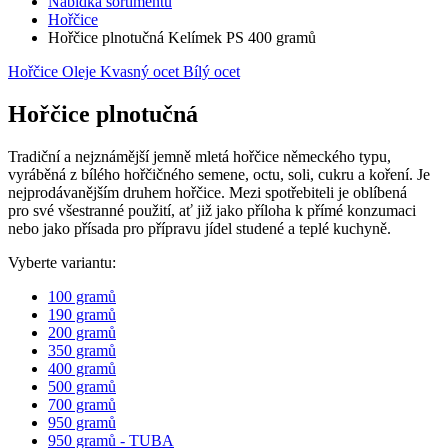
Nabídka sortimentu
Hořčice
Hořčice plnotučná Kelímek PS 400 gramů
Hořčice
Oleje
Kvasný ocet
Bílý ocet
Hořčice plnotučná
Tradiční a nejznámější jemně mletá hořčice německého typu,
vyráběná z bílého hořčičného semene, octu, soli, cukru a koření. Je
nejprodávanějším druhem hořčice. Mezi spotřebiteli je oblíbená
pro své všestranné použití, ať již jako příloha k přímé konzumaci
nebo jako přísada pro přípravu jídel studené a teplé kuchyně.
Vyberte variantu:
100 gramů
190 gramů
200 gramů
350 gramů
400 gramů
500 gramů
700 gramů
950 gramů
950 gramů - TUBA