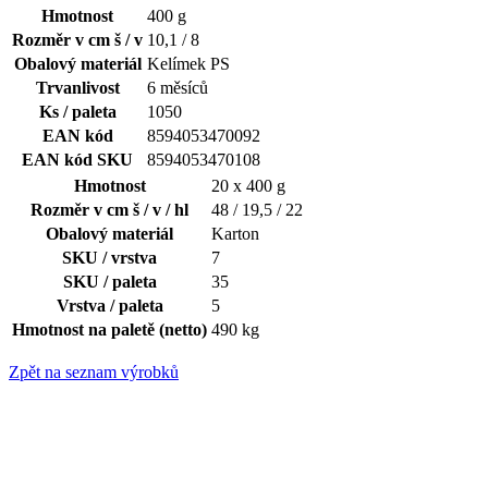
Hmotnost
400 g
Rozměr v cm š / v
10,1 / 8
Obalový materiál
Kelímek PS
Trvanlivost
6 měsíců
Ks / paleta
1050
EAN kód
8594053470092
EAN kód SKU
8594053470108
Hmotnost
20 x 400 g
Rozměr v cm š / v / hl
48 / 19,5 / 22
Obalový materiál
Karton
SKU / vrstva
7
SKU / paleta
35
Vrstva / paleta
5
Hmotnost na paletě (netto)
490 kg
Zpět na seznam výrobků