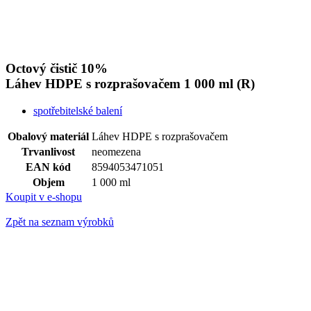
Octový čistič 10%
Láhev HDPE s rozprašovačem
1 000 ml (R)
spotřebitelské balení
Obalový materiál
Láhev HDPE s rozprašovačem
Trvanlivost
neomezena
EAN kód
8594053471051
Objem
1 000 ml
Koupit v e-shopu
Zpět na seznam výrobků