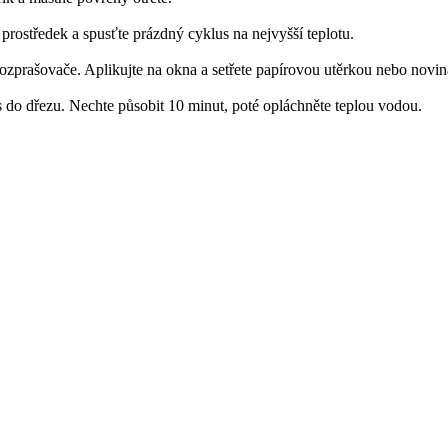
prostředek a spusťte prázdný cyklus na nejvyšší teplotu.
rozprašovače. Aplikujte na okna a se­třete papírovou utěrkou nebo novi
ěs do dřezu. Nechte působit 10 minut, poté opláchněte teplou vodou.