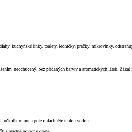
lahy, kuchyňské linky, toalety, ledničky, pračky, mikrovlnky, odstraňu
šením, neochucený, bez přidaných barviv a aromatických látek. Zákal
bit několik minut a poté opláchněte teplou vodou.
ík a mastné povrchy otřete.