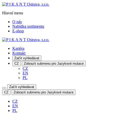
Hlavní menu
O nás
Nabídka sortimentu
E-shop
Kariéra
Kontakt
Začít vyhledávat
CZ
Zobrazit submenu pro Jazykové mutace
CZ
EN
PL
Začít vyhledávat
CZ
Zobrazit submenu pro Jazykové mutace
CZ
EN
PL