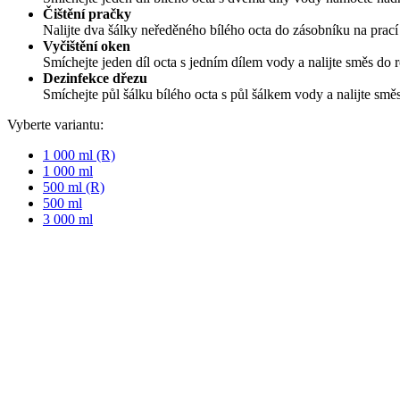
Čištění pračky
Nalijte dva šálky neředěného bílého octa do zásobníku na prací 
Vyčištění oken
Smíchejte jeden díl octa s jedním dílem vody a nalijte směs do 
Dezinfekce dřezu
Smíchejte půl šálku bílého octa s půl šálkem vody a nalijte sm
Vyberte variantu:
1 000 ml (R)
1 000 ml
500 ml (R)
500 ml
3 000 ml