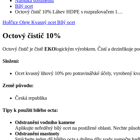
Nabídka sortimentu
Bílý ocet
Octový čistič 10% Láhev HDPE s rozprašovačem 1…
Hořčice
Oleje
Kvasný ocet
Bílý ocet
Octový čistič 10%
Octový čistič je čistě
EKO
logickým výrobkem. Čistí a dezinfikuje pod
Složení:
Ocet kvasný lihový 10% pro potravinářské účely, vyrobený kva
Země původu:
Česká republika
Tipy k použití bílého octa:
Odstranění vodního kamene
Aplikujte neředěný bílý ocet na postižené oblasti. Nechte půso
Odstranění mastnoty
Smíchejte jeden díl bílého octa s dvěma díly vody namočte hadř