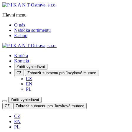
Hlavní menu
O nás
Nabídka sortimentu
E-shop
Kariéra
Kontakt
Začít vyhledávat
CZ
Zobrazit submenu pro Jazykové mutace
CZ
EN
PL
Začít vyhledávat
CZ
Zobrazit submenu pro Jazykové mutace
CZ
EN
PL