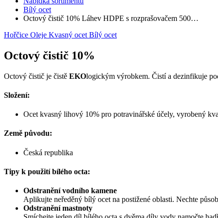
Nabídka sortimentu
Bílý ocet
Octový čistič 10% Láhev HDPE s rozprašovačem 500…
Hořčice
Oleje
Kvasný ocet
Bílý ocet
Octový čistič 10%
Octový čistič je čistě
EKO
logickým výrobkem. Čistí a dezinfikuje pod
Složení:
Ocet kvasný lihový 10% pro potravinářské účely, vyrobený kva
Země původu:
Česká republika
Tipy k použití bílého octa:
Odstranění vodního kamene
Aplikujte neředěný bílý ocet na postižené oblasti. Nechte půso
Odstranění mastnoty
Smíchejte jeden díl bílého octa s dvěma díly vody namočte hadř