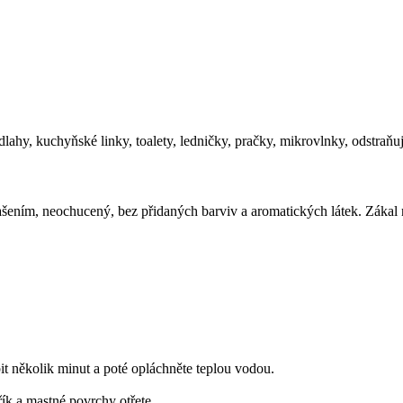
lahy, kuchyňské linky, toalety, ledničky, pračky, mikrovlnky, odstraňu
šením, neochucený, bez přidaných barviv a aromatických látek. Zákal
bit několik minut a poté opláchněte teplou vodou.
ík a mastné povrchy otřete.