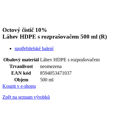
Octový čistič 10%
Láhev HDPE s rozprašovačem
500 ml (R)
spotřebitelské balení
Obalový materiál
Láhev HDPE s rozprašovačem
Trvanlivost
neomezena
EAN kód
8594053471037
Objem
500 ml
Koupit v e-shopu
Zpět na seznam výrobků