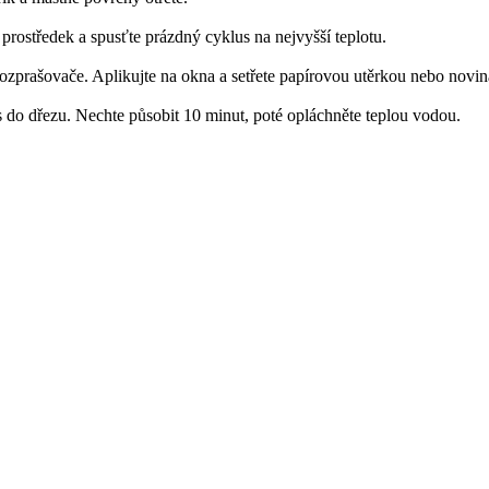
prostředek a spusťte prázdný cyklus na nejvyšší teplotu.
rozprašovače. Aplikujte na okna a se­třete papírovou utěrkou nebo novi
ěs do dřezu. Nechte působit 10 minut, poté opláchněte teplou vodou.