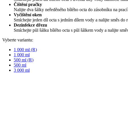
Čištění pračky
Nalijte dva šálky neředěného bílého octa do zásobníku na prací 
Vyčištění oken
Smíchejte jeden díl octa s jedním dílem vody a nalijte směs do 
Dezinfekce dřezu
Smíchejte půl šálku bílého octa s půl šálkem vody a nalijte sm
Vyberte variantu:
1 000 ml (R)
1 000 ml
500 ml (R)
500 ml
3 000 ml