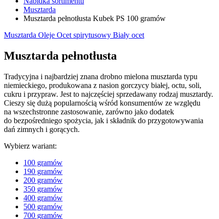
Nabídka sortimentu
Musztarda
Musztarda pełnotłusta Kubek PS 100 gramów
Musztarda
Oleje
Ocet spirytusowy
Biały ocet
Musztarda pełnotłusta
Tradycyjna i najbardziej znana drobno mielona musztarda typu
niemieckiego, produkowana z nasion gorczycy białej, octu, soli,
cukru i przypraw. Jest to najczęściej sprzedawany rodzaj musztardy.
Cieszy się dużą popularnością wśród konsumentów ze względu
na wszechstronne zastosowanie, zarówno jako dodatek
do bezpośredniego spożycia, jak i składnik do przygotowywania
dań zimnych i gorących.
Wybierz wariant:
100 gramów
190 gramów
200 gramów
350 gramów
400 gramów
500 gramów
700 gramów