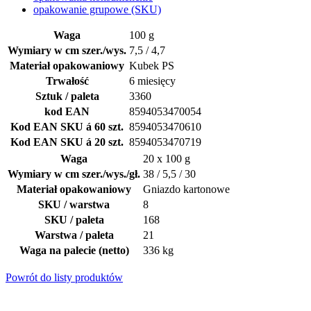
opakowanie grupowe (SKU)
Waga
100 g
Wymiary w cm szer./wys.
7,5 / 4,7
Materiał opakowaniowy
Kubek PS
Trwałość
6 miesięcy
Sztuk / paleta
3360
kod EAN
8594053470054
Kod EAN SKU á 60 szt.
8594053470610
Kod EAN SKU á 20 szt.
8594053470719
Waga
20 x 100 g
Wymiary w cm szer./wys./gł.
38 / 5,5 / 30
Materiał opakowaniowy
Gniazdo kartonowe
SKU / warstwa
8
SKU / paleta
168
Warstwa / paleta
21
Waga na palecie (netto)
336 kg
Powrót do listy produktów