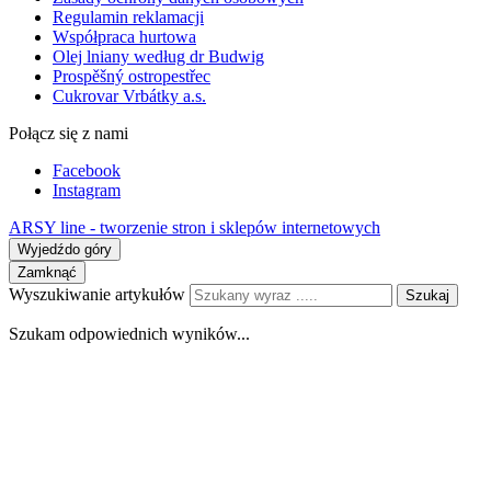
Regulamin reklamacji
Współpraca hurtowa
Olej lniany według dr Budwig
Prospěšný ostropestřec
Cukrovar Vrbátky a.s.
Połącz się z nami
Facebook
Instagram
ARSY line - tworzenie stron i sklepów internetowych
Wyjedźdo góry
Zamknąć
Wyszukiwanie artykułów
Szukaj
Szukam odpowiednich wyników...