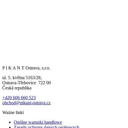
P I K A N T Ostrava, s.r.o.
ul. 5. května 5163/28,
Ostrava-Třebovice 722 00
Česká republika
+420 606 660 523
obchod@pikant-ostrava.cz
Ważne linki
Ogólne warunki handlowe
Zasady ochrony danych osobowych