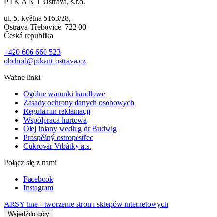
P I K A N T Ostrava, s.r.o.
ul. 5. května 5163/28,
Ostrava-Třebovice 722 00
Česká republika
+420 606 660 523
obchod@pikant-ostrava.cz
Ważne linki
Ogólne warunki handlowe
Zasady ochrony danych osobowych
Regulamin reklamacji
Współpraca hurtowa
Olej lniany według dr Budwig
Prospěšný ostropestřec
Cukrovar Vrbátky a.s.
Połącz się z nami
Facebook
Instagram
ARSY line - tworzenie stron i sklepów internetowych
Wyjedźdo góry