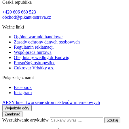
Česká republika
+420 606 660 523
obchod@pikant-ostrava.cz
Ważne linki
Ogólne warunki handlowe
Zasady ochrony danych osobowych
Regulamin reklamacji
Współpraca hurtowa
Olej lniany według dr Budwig
Prospěšný ostropestřec
Cukrovar Vrbátky a.s.
Połącz się z nami
Facebook
Instagram
ARSY line - tworzenie stron i sklepów internetowych
Wyjedźdo góry
Zamknąć
Wyszukiwanie artykułów
Szukaj