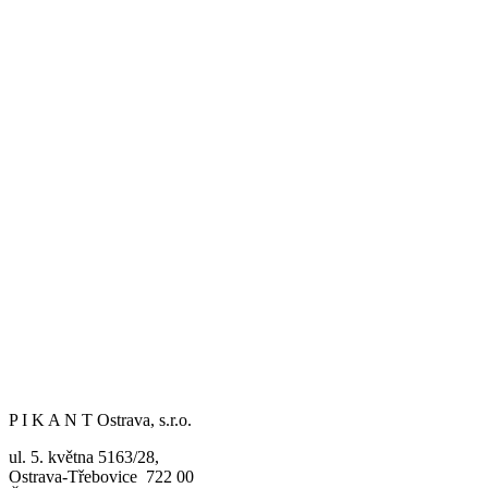
P I K A N T Ostrava, s.r.o.
ul. 5. května 5163/28,
Ostrava-Třebovice 722 00